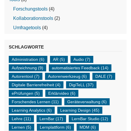
Forschungstools
(4)
Kollaborationstools
(2)
Umfragetools
(4)
SCHLAGWORTE
Administration
(6)
AR
(5)
Audio
(7)
Aufzeichnung
(9)
automatisiertes Feedback
(14)
Autorentool
(7)
Autorenwerkzeug
(6)
DALE
(7)
Digitale Barrierefreiheit
(4)
DigiTeLL
(37)
ePrüfungen
(5)
Erklärvideo
(6)
Forschendes Lernen
(11)
Geräteverwaltung
(6)
Learning Analytics
(6)
Learning Design
(45)
Lehre
(11)
LernBar
(17)
LernBar Studio
(12)
Lernen
(5)
Lernplattform
(6)
MDM
(6)