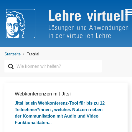
Startseite
Tutorial
S
u
c
h
e
n
Webkonferenzen mit Jitsi
n
Jitsi ist ein Webkonferenz-Tool für bis zu 12
a
Teilnehmer*innen , welches Nutzern neben
c
h
der Kommunikation mit Audio und Video
Funktionalitäten...