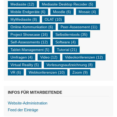
Mediasite
(12)
Mediasite Desktop Recoder
(5)
Mobile Endgeräte
(6)
Moodle
(6)
Mosaic
(4)
MyMediasite
(8)
OLAT
(10)
Online-Kommunkation
(6)
Peer-Assessment
(11)
Project Showcase
(16)
Selbstlerntools
(35)
Self-Assessments
(12)
Software
(4)
Tablet-Management
(5)
Tutorial
(21)
Umfragen
(4)
Video
(12)
Videokonferenzen
(12)
Virtual Reality
(5)
Vorlesungsaufzeichnung
(8)
VR
(6)
Webkonferenzen
(10)
Zoom
(9)
INFOS FÜR MITARBEITENDE
Website-Administration
Feed der Einträge