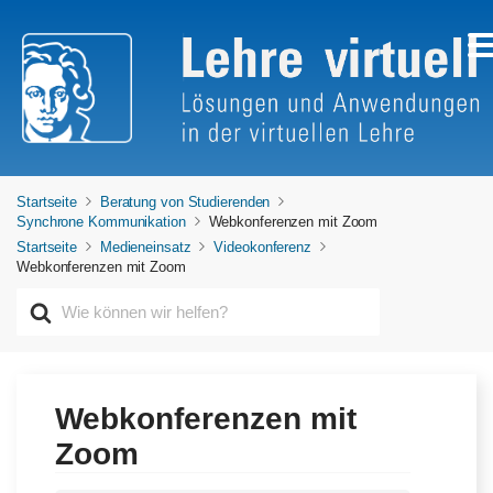
Startseite
Beratung von Studierenden
Synchrone Kommunikation
Webkonferenzen mit Zoom
Startseite
Medieneinsatz
Videokonferenz
Webkonferenzen mit Zoom
S
u
c
h
e
n
Webkonferenzen mit
n
Zoom
a
c