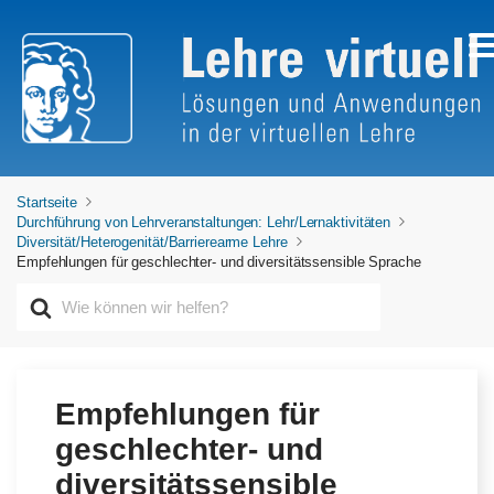
Startseite
Durchführung von Lehrveranstaltungen: Lehr/Lernaktivitäten
Diversität/Heterogenität/Barrierearme Lehre
Empfehlungen für geschlechter- und diversitätssensible Sprache
S
u
c
h
e
n
Empfehlungen für
n
geschlechter- und
a
c
diversitätssensible
h