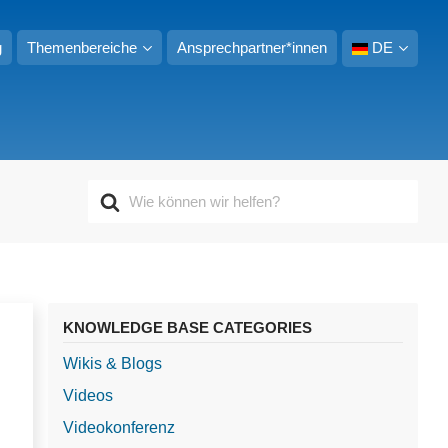
g
Themenbereiche
Ansprechpartner*innen
DE
S
u
c
h
e
n
n
KNOWLEDGE BASE CATEGORIES
a
c
Wikis & Blogs
h
Videos
Videokonferenz