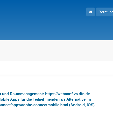
Hauptseite
Beratun
on und Raummanagement: https://webconf.vc.dfn.de
bile Apps für die Teilnehmenden als Alternative im
nnect/apps/adobe-connectmobile.html (Android, iOS)