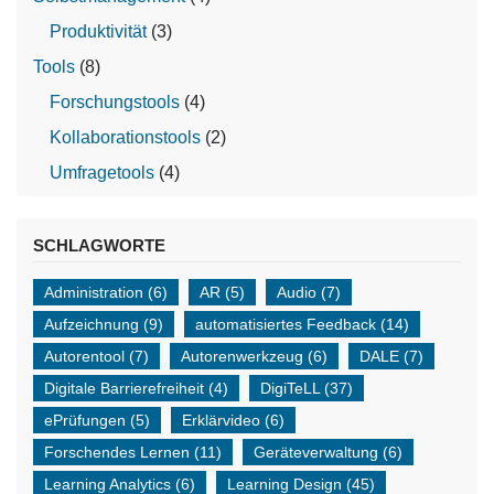
Produktivität
(3)
Tools
(8)
Forschungstools
(4)
Kollaborationstools
(2)
Umfragetools
(4)
SCHLAGWORTE
Administration
(6)
AR
(5)
Audio
(7)
Aufzeichnung
(9)
automatisiertes Feedback
(14)
Autorentool
(7)
Autorenwerkzeug
(6)
DALE
(7)
Digitale Barrierefreiheit
(4)
DigiTeLL
(37)
ePrüfungen
(5)
Erklärvideo
(6)
Forschendes Lernen
(11)
Geräteverwaltung
(6)
Learning Analytics
(6)
Learning Design
(45)