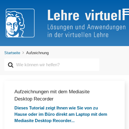
Startseite
Aufzeichnung
S
u
c
h
e
n
Aufzeichnungen mit dem Mediasite
n
Desktop Recorder
a
c
Dieses Tutorial zeigt Ihnen wie Sie von zu
h
Hause oder im Büro direkt am Laptop mit dem
Mediasite Desktop Recorder...