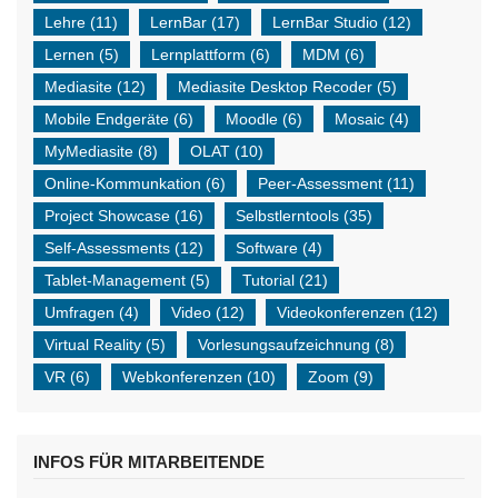
Lehre
(11)
LernBar
(17)
LernBar Studio
(12)
Lernen
(5)
Lernplattform
(6)
MDM
(6)
Mediasite
(12)
Mediasite Desktop Recoder
(5)
Mobile Endgeräte
(6)
Moodle
(6)
Mosaic
(4)
MyMediasite
(8)
OLAT
(10)
Online-Kommunkation
(6)
Peer-Assessment
(11)
Project Showcase
(16)
Selbstlerntools
(35)
Self-Assessments
(12)
Software
(4)
Tablet-Management
(5)
Tutorial
(21)
Umfragen
(4)
Video
(12)
Videokonferenzen
(12)
Virtual Reality
(5)
Vorlesungsaufzeichnung
(8)
VR
(6)
Webkonferenzen
(10)
Zoom
(9)
INFOS FÜR MITARBEITENDE