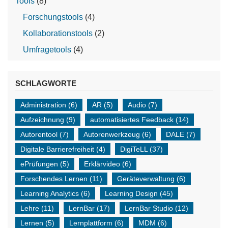
Tools
(8)
Forschungstools
(4)
Kollaborationstools
(2)
Umfragetools
(4)
SCHLAGWORTE
Administration
(6)
AR
(5)
Audio
(7)
Aufzeichnung
(9)
automatisiertes Feedback
(14)
Autorentool
(7)
Autorenwerkzeug
(6)
DALE
(7)
Digitale Barrierefreiheit
(4)
DigiTeLL
(37)
ePrüfungen
(5)
Erklärvideo
(6)
Forschendes Lernen
(11)
Geräteverwaltung
(6)
Learning Analytics
(6)
Learning Design
(45)
Lehre
(11)
LernBar
(17)
LernBar Studio
(12)
Lernen
(5)
Lernplattform
(6)
MDM
(6)