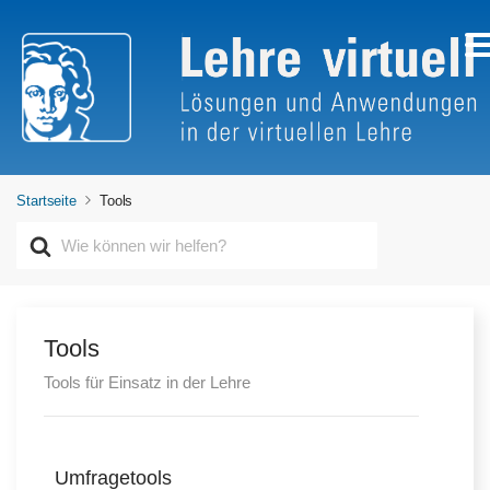
Startseite
Tools
S
u
c
h
e
n
Tools
n
Tools für Einsatz in der Lehre
a
c
h
Umfragetools