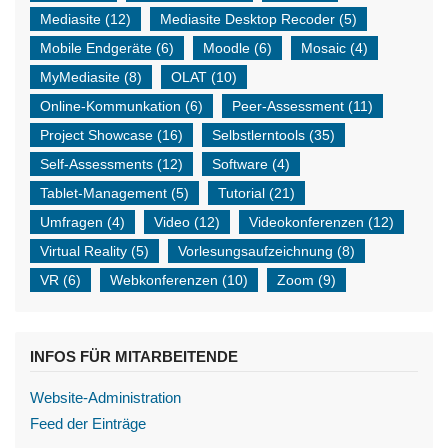
Mediasite
(12)
Mediasite Desktop Recoder
(5)
Mobile Endgeräte
(6)
Moodle
(6)
Mosaic
(4)
MyMediasite
(8)
OLAT
(10)
Online-Kommunkation
(6)
Peer-Assessment
(11)
Project Showcase
(16)
Selbstlerntools
(35)
Self-Assessments
(12)
Software
(4)
Tablet-Management
(5)
Tutorial
(21)
Umfragen
(4)
Video
(12)
Videokonferenzen
(12)
Virtual Reality
(5)
Vorlesungsaufzeichnung
(8)
VR
(6)
Webkonferenzen
(10)
Zoom
(9)
INFOS FÜR MITARBEITENDE
Website-Administration
Feed der Einträge