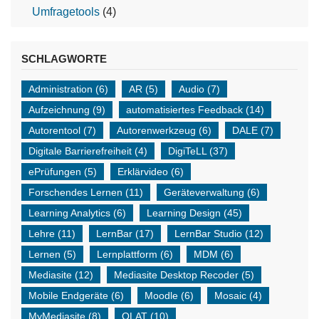
Umfragetools
(4)
SCHLAGWORTE
Administration
(6)
AR
(5)
Audio
(7)
Aufzeichnung
(9)
automatisiertes Feedback
(14)
Autorentool
(7)
Autorenwerkzeug
(6)
DALE
(7)
Digitale Barrierefreiheit
(4)
DigiTeLL
(37)
ePrüfungen
(5)
Erklärvideo
(6)
Forschendes Lernen
(11)
Geräteverwaltung
(6)
Learning Analytics
(6)
Learning Design
(45)
Lehre
(11)
LernBar
(17)
LernBar Studio
(12)
Lernen
(5)
Lernplattform
(6)
MDM
(6)
Mediasite
(12)
Mediasite Desktop Recoder
(5)
Mobile Endgeräte
(6)
Moodle
(6)
Mosaic
(4)
MyMediasite
(8)
OLAT
(10)