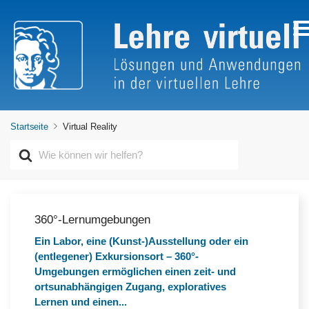
Startseite
Virtual Reality
S
u
c
h
e
n
360°-Lernumgebungen
n
Ein Labor, eine (Kunst-)Ausstellung oder ein
a
(entlegener) Exkursionsort – 360°-
c
h
Umgebungen ermöglichen einen zeit- und
ortsunabhängigen Zugang, exploratives
Lernen und einen...