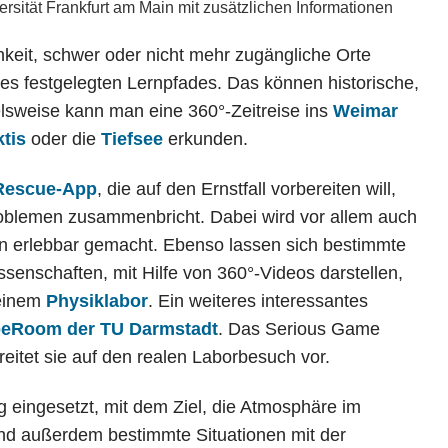
rsität Frankfurt am Main mit zusätzlichen Informationen
eit, schwer oder nicht mehr zugängliche Orte
nes festgelegten Lernpfades. Das können historische,
ielsweise kann man eine 360°-Zeitreise ins
Weimar
tis
oder die
Tiefsee
erkunden.
Rescue-App
, die auf den Ernstfall vorbereiten will,
Problemen zusammenbricht. Dabei wird vor allem auch
n erlebbar gemacht. Ebenso lassen sich bestimmte
senschaften, mit Hilfe von 360°-Videos darstellen,
 einem
Physiklabor
. Ein weiteres interessantes
peRoom der TU Darmstadt
. Das Serious Game
reitet sie auf den realen Laborbesuch vor.
 eingesetzt, mit dem Ziel, die Atmosphäre im
d außerdem bestimmte Situationen mit der