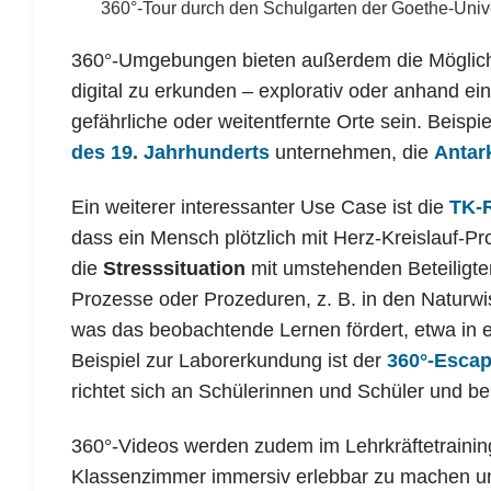
360°-Tour durch den Schulgarten der Goethe-Unive
360°-Umgebungen bieten außerdem die Möglichk
digital zu erkunden – explorativ oder anhand ei
gefährliche oder weitentfernte Orte sein. Beisp
des 19. Jahrhunderts
unternehmen, die
Antark
Ein weiterer interessanter Use Case ist die
TK-
dass ein Mensch plötzlich mit Herz-Kreislauf-
die
Stresssituation
mit umstehenden Beteiligte
Prozesse oder Prozeduren, z. B. in den Naturwis
was das beobachtende Lernen fördert, etwa in
Beispiel zur Laborerkundung ist der
360°-Esca
richtet sich an Schülerinnen und Schüler und be
360°-Videos werden zudem im Lehrkräftetraining
Klassenzimmer immersiv erlebbar zu machen un