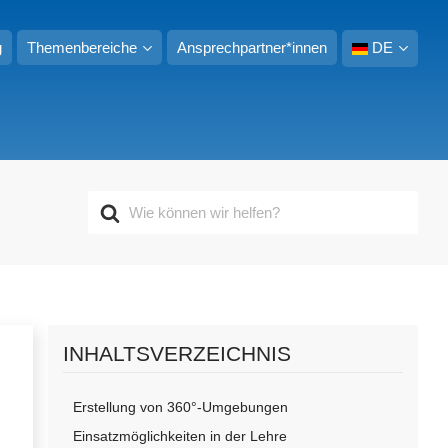
g
Themenbereiche
Ansprechpartner*innen
DE
S
u
c
h
e
n
n
a
INHALTSVERZEICHNIS
c
h
Erstellung von 360°-Umgebungen
Einsatzmöglichkeiten in der Lehre