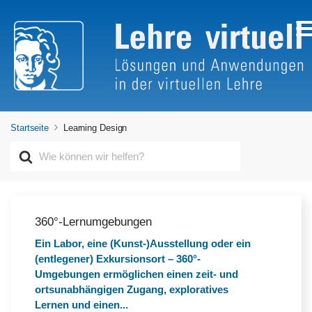
Startseite
Learning Design
S
u
c
h
e
n
360°-Lernumgebungen
n
Ein Labor, eine (Kunst-)Ausstellung oder ein
a
(entlegener) Exkursionsort – 360°-
c
h
Umgebungen ermöglichen einen zeit- und
ortsunabhängigen Zugang, exploratives
Lernen und einen...