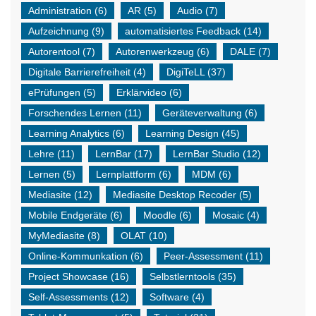
Administration
(6)
AR
(5)
Audio
(7)
Aufzeichnung
(9)
automatisiertes Feedback
(14)
Autorentool
(7)
Autorenwerkzeug
(6)
DALE
(7)
Digitale Barrierefreiheit
(4)
DigiTeLL
(37)
ePrüfungen
(5)
Erklärvideo
(6)
Forschendes Lernen
(11)
Geräteverwaltung
(6)
Learning Analytics
(6)
Learning Design
(45)
Lehre
(11)
LernBar
(17)
LernBar Studio
(12)
Lernen
(5)
Lernplattform
(6)
MDM
(6)
Mediasite
(12)
Mediasite Desktop Recoder
(5)
Mobile Endgeräte
(6)
Moodle
(6)
Mosaic
(4)
MyMediasite
(8)
OLAT
(10)
Online-Kommunkation
(6)
Peer-Assessment
(11)
Project Showcase
(16)
Selbstlerntools
(35)
Self-Assessments
(12)
Software
(4)