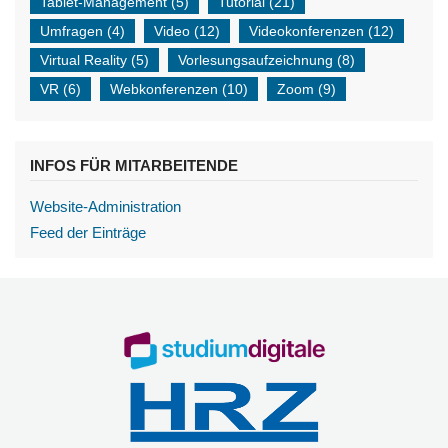
Tablet-Management
(5)
Tutorial
(21)
Umfragen
(4)
Video
(12)
Videokonferenzen
(12)
Virtual Reality
(5)
Vorlesungsaufzeichnung
(8)
VR
(6)
Webkonferenzen
(10)
Zoom
(9)
INFOS FÜR MITARBEITENDE
Website-Administration
Feed der Einträge