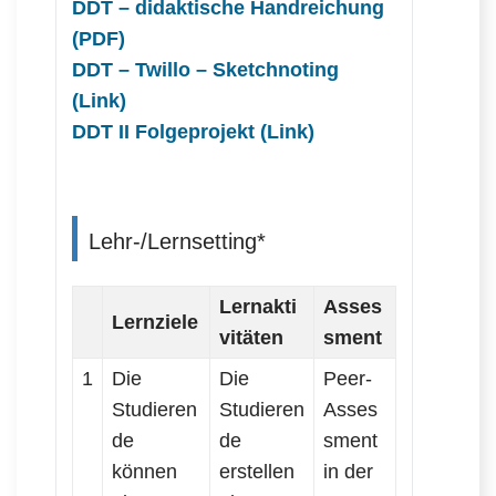
DDT – didaktische Handreichung
(PDF)
DDT – Twillo – Sketchnoting
(Link)
DDT II Folgeprojekt (Link)
Lehr-/Lernsetting*
Lernakti
Asses
Lernziele
vitäten
sment
1
Die
Die
Peer-
Studieren
Studieren
Asses
de
de
sment
können
erstellen
in der