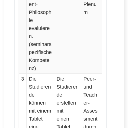
ent-
Plenu
Philosoph
m
ie
evaluiere
n.
(seminars
pezifische
Kompete
nz)
3
Die
Die
Peer-
Studieren
Studieren
und
de
de
Teach
können
erstellen
er-
mit einem
mit
Asses
Tablet
einem
sment
eine
Tablet
durch