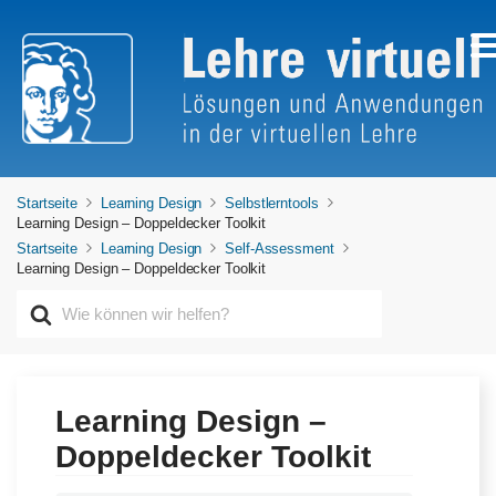
Startseite
Learning Design
Selbstlerntools
Learning Design – Doppeldecker Toolkit
Startseite
Learning Design
Self-Assessment
Learning Design – Doppeldecker Toolkit
S
u
c
h
e
n
Learning Design –
n
Doppeldecker Toolkit
a
c