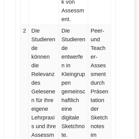
k von
Assessm
ent.
2
Die
Die
Peer-
Studieren
Studieren
und
de
de
Teach
können
entwerfe
er-
die
n in
Asses
Relevanz
Kleingrup
sment
des
pen
durch
Gelesene
gemeinsc
Präsen
n für ihre
haftlich
tation
eigene
eine
der
Lehrpraxi
digitale
Sketch
s und ihre
Sketchno
notes
Assessm
te.
im