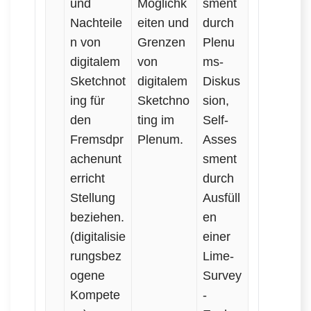
und
Möglichk
sment
Nachteile
eiten und
durch
n von
Grenzen
Plenu
digitalem
von
ms-
Sketchnot
digitalem
Diskus
ing für
Sketchno
sion,
den
ting im
Self-
Fremsdpr
Plenum.
Asses
achenunt
sment
erricht
durch
Stellung
Ausfüll
beziehen.
en
(digitalisie
einer
rungsbez
Lime-
ogene
Survey
Kompete
-