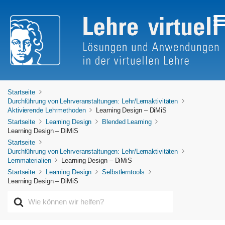
Startseite
Durchführung von Lehrveranstaltungen: Lehr/Lernaktivitäten
Aktivierende Lehrmethoden
Learning Design – DiMiS
Startseite
Learning Design
Blended Learning
Learning Design – DiMiS
Startseite
Durchführung von Lehrveranstaltungen: Lehr/Lernaktivitäten
Lernmaterialien
Learning Design – DiMiS
Startseite
Learning Design
Selbstlerntools
Learning Design – DiMiS
S
u
c