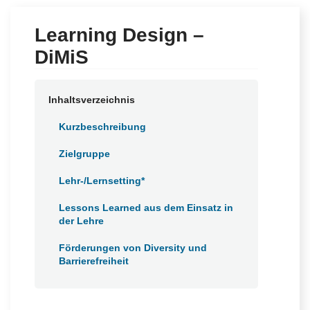
h
e
n
Learning Design –
n
DiMiS
a
c
h
Inhaltsverzeichnis
Kurzbeschreibung
Zielgruppe
Lehr-/Lernsetting*
Lessons Learned aus dem Einsatz in
der Lehre
Förderungen von Diversity und
Barrierefreiheit