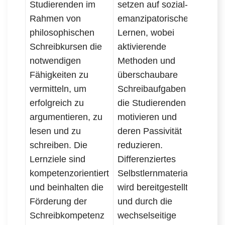
Studierenden im
setzen auf sozial-
Lern
Rahmen von
emanzipatorisches
auf
philosophischen
Lernen, wobei
Lern
Schreibkursen die
aktivierende
Der 
notwendigen
Methoden und
Stu
Fähigkeiten zu
überschaubare
ind
vermitteln, um
Schreibaufgaben
sow
erfolgreich zu
die Studierenden
kons
argumentieren, zu
motivieren und
Fee
lesen und zu
deren Passivität
unte
schreiben. Die
reduzieren.
Selb
Lernziele sind
Differenziertes
der 
kompetenzorientiert
Selbstlernmaterial
und beinhalten die
wird bereitgestellt,
Förderung der
und durch die
Schreibkompetenz
wechselseitige