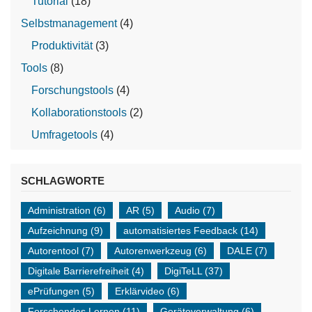
Tutorial
(18)
Selbstmanagement
(4)
Produktivität
(3)
Tools
(8)
Forschungstools
(4)
Kollaborationstools
(2)
Umfragetools
(4)
SCHLAGWORTE
Administration
(6)
AR
(5)
Audio
(7)
Aufzeichnung
(9)
automatisiertes Feedback
(14)
Autorentool
(7)
Autorenwerkzeug
(6)
DALE
(7)
Digitale Barrierefreiheit
(4)
DigiTeLL
(37)
ePrüfungen
(5)
Erklärvideo
(6)
Forschendes Lernen
(11)
Geräteverwaltung
(6)