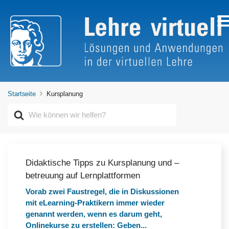
Startseite
Kursplanung
S
u
c
h
e
n
Didaktische Tipps zu Kursplanung und –
n
betreuung auf Lernplattformen
a
c
Vorab zwei Faustregel, die in Diskussionen
h
mit eLearning-Praktikern immer wieder
genannt werden, wenn es darum geht,
Onlinekurse zu erstellen: Geben...