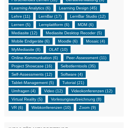
Learning Analytics
(6)
Learning Design
(45)
Lehre
(11)
LernBar
(17)
LernBar Studio
(12)
Lernen
(5)
Lernplattform
(6)
MDM
(6)
Mediasite
(12)
Mediasite Desktop Recoder
(5)
Mobile Endgeräte
(6)
Moodle
(6)
Mosaic
(4)
MyMediasite
(8)
OLAT
(10)
Online-Kommunkation
(6)
Peer-Assessment
(11)
Project Showcase
(16)
Selbstlerntools
(35)
Self-Assessments
(12)
Software
(4)
Tablet-Management
(5)
Tutorial
(21)
Umfragen
(4)
Video
(12)
Videokonferenzen
(12)
Virtual Reality
(5)
Vorlesungsaufzeichnung
(8)
VR
(6)
Webkonferenzen
(10)
Zoom
(9)