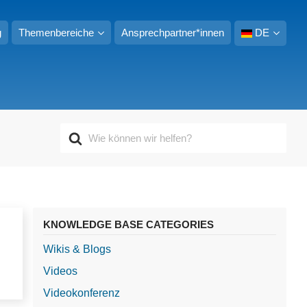
g
Themenbereiche
Ansprechpartner*innen
DE
S
u
c
h
e
n
n
KNOWLEDGE BASE CATEGORIES
a
c
Wikis & Blogs
h
Videos
Videokonferenz