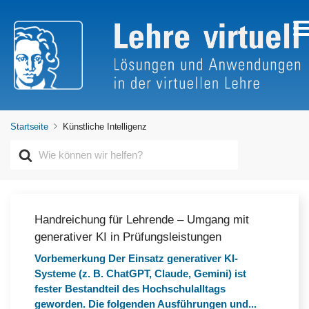
Startseite
Künstliche Intelligenz
S
u
c
h
e
n
Handreichung für Lehrende – Umgang mit
n
generativer KI in Prüfungsleistungen
a
c
Vorbemerkung Der Einsatz generativer KI-
h
Systeme (z. B. ChatGPT, Claude, Gemini) ist
fester Bestandteil des Hochschulalltags
geworden. Die folgenden Ausführungen und...