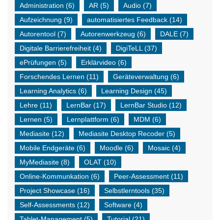
Administration
(6)
AR
(5)
Audio
(7)
Aufzeichnung
(9)
automatisiertes Feedback
(14)
Autorentool
(7)
Autorenwerkzeug
(6)
DALE
(7)
Digitale Barrierefreiheit
(4)
DigiTeLL
(37)
ePrüfungen
(5)
Erklärvideo
(6)
Forschendes Lernen
(11)
Geräteverwaltung
(6)
Learning Analytics
(6)
Learning Design
(45)
Lehre
(11)
LernBar
(17)
LernBar Studio
(12)
Lernen
(5)
Lernplattform
(6)
MDM
(6)
Mediasite
(12)
Mediasite Desktop Recoder
(5)
Mobile Endgeräte
(6)
Moodle
(6)
Mosaic
(4)
MyMediasite
(8)
OLAT
(10)
Online-Kommunkation
(6)
Peer-Assessment
(11)
Project Showcase
(16)
Selbstlerntools
(35)
Self-Assessments
(12)
Software
(4)
Tablet-Management
(5)
Tutorial
(21)