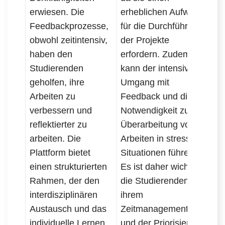
erwiesen. Die
erheblichen Aufwand
Feedbackprozesse,
für die Durchführung
obwohl zeitintensiv,
der Projekte
haben den
erfordern. Zudem
Studierenden
kann der intensive
geholfen, ihre
Umgang mit
Arbeiten zu
Feedback und die
verbessern und
Notwendigkeit zur
reflektierter zu
Überarbeitung von
arbeiten. Die
Arbeiten in stressige
Plattform bietet
Situationen führen.
einen strukturierten
Es ist daher wichtig,
Rahmen, der den
die Studierenden in
interdisziplinären
ihrem
Austausch und das
Zeitmanagement
individuelle Lernen
und der Priorisierung