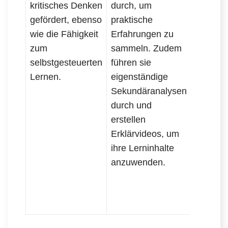
kritisches Denken
durch, um
gezielte
gefördert, ebenso
praktische
Feedba
wie die Fähigkeit
Erfahrungen zu
Lehren
zum
sammeln. Zudem
bewerte
selbstgesteuerten
führen sie
Überarb
Lernen.
eigenständige
Arbeite
Sekundäranalysen
ebenfall
durch und
bewerte
erstellen
Qualität
Erklärvideos, um
Sekund
ihre Lerninhalte
und Erk
anzuwenden.
fließt in
Beurtei
selbstg
Lernens