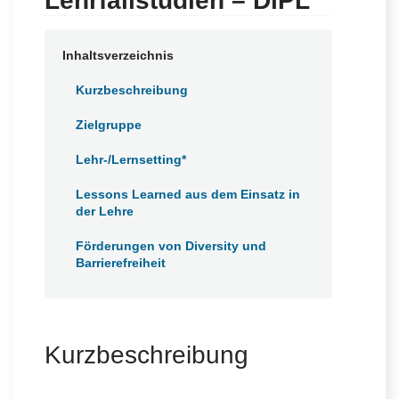
Lehrfallstudien – DiPL
a
c
h
Inhaltsverzeichnis
Kurzbeschreibung
Zielgruppe
Lehr-/Lernsetting*
Lessons Learned aus dem Einsatz in
der Lehre
Förderungen von Diversity und
Barrierefreiheit
Kurzbeschreibung