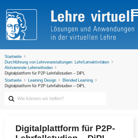
Startseite
Durchführung von Lehrveranstaltungen: Lehr/Lernaktivitäten
Aktivierende Lehrmethoden
Digitalplattform für P2P-Lehrfallstudien – DiPL
Startseite
Learning Design
Blended Learning
Digitalplattform für P2P-Lehrfallstudien – DiPL
S
u
c
h
e
n
Digitalplattform für P2P-
n