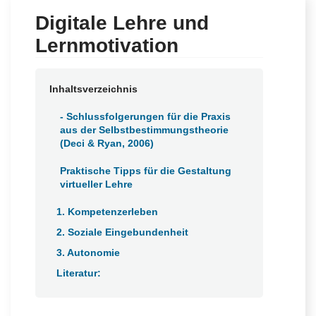
e
n
Digitale Lehre und
n
Lernmotivation
a
c
h
Inhaltsverzeichnis
- Schlussfolgerungen für die Praxis
aus der Selbstbestimmungstheorie
(Deci & Ryan, 2006)
Praktische Tipps für die Gestaltung
virtueller Lehre
1. Kompetenzerleben
2. Soziale Eingebundenheit
3. Autonomie
Literatur: