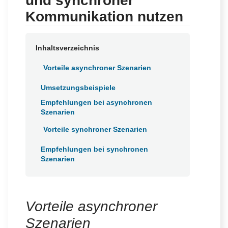
und synchroner
a
c
Kommunikation nutzen
h
Inhaltsverzeichnis
Vorteile asynchroner Szenarien
Umsetzungsbeispiele
Empfehlungen bei asynchronen
Szenarien
Vorteile synchroner Szenarien
Empfehlungen bei synchronen
Szenarien
Vorteile asynchroner
Szenarien